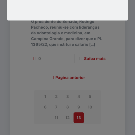
presidente do Senado para
falar sobre o PL 1365
O presidente do Senado, Rodrigo
Pacheco, reuniu-se com lideranças
da odontologia e medicina, em
Campina Grande, para dizer que o PL
1365/22, que institui o salário
[…]
0
Saiba mais
Página anterior
1
2
3
4
5
6
7
8
9
10
11
12
13