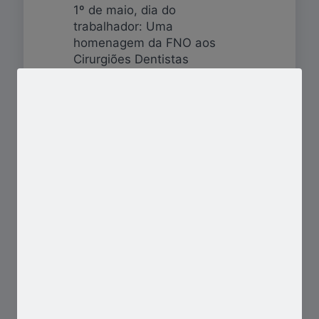
1º de maio, dia do
trabalhador: Uma
homenagem da FNO aos
Cirurgiões Dentistas
0
Saiba mais
admin
Sobre
11/11/2020
Serviços odontológicos do
SUS recebem incentivo de
mais de R$ 128 milhões
0
Saiba mais
admin
Sobre
30/11/2017
FNO reuniu-se com