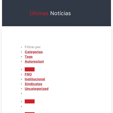
Últimas
Notícias
Filtrar por
Categorias
Tags
Autores(as)
Todos
FNO
Institucional
Sindicatos
Uncategorized
Todos