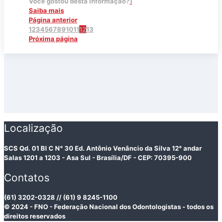
Você gostou desta informação?
1
Saiba mais
Página anterior
1
2
3
4
5
6
7
8
9
10
11
12
13
Próxima página
Localização
SCS Qd. 01 Bl C N° 30 Ed. Antônio Venâncio da Silva 12° andar
Salas 1201 a 1203 - Asa Sul - Brasília/DF - CEP: 70395-900
Contatos
(61) 3202-0328 // (61) 9 8245-1100
© 2024 - FNO - Federação Nacional dos Odontologistas - todos os
direitos reservados