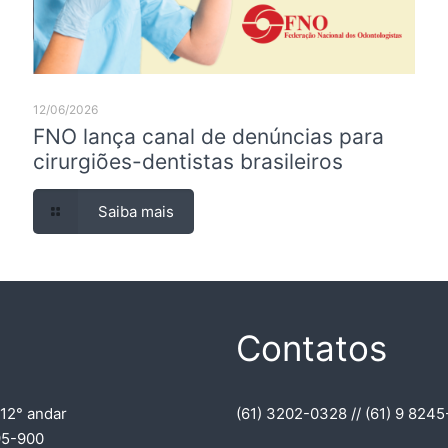
12/06/2026
FNO lança canal de denúncias para
cirurgiões-dentistas brasileiros
Saiba mais
Contatos
 12° andar
(61) 3202-0328 // (61) 9 8245
395-900