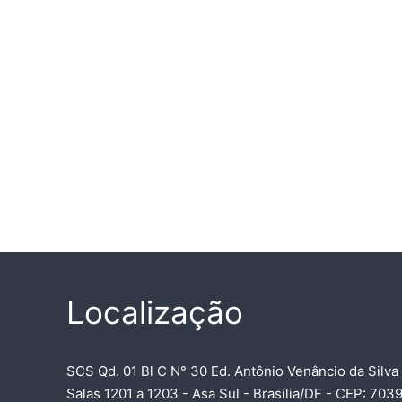
Localização
SCS Qd. 01 Bl C N° 30 Ed. Antônio Venâncio da Silva
Salas 1201 a 1203 - Asa Sul - Brasília/DF - CEP: 70