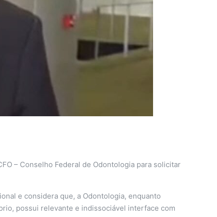
FO – Conselho Federal de Odontologia para solicitar
sional e considera que, a Odontologia, enquanto
io, possui relevante e indissociável interface com