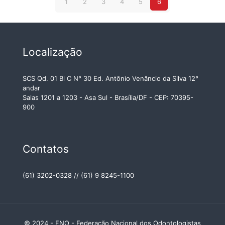
1
2
3
4
5
6
Localização
SCS Qd. 01 Bl C N° 30 Ed. Antônio Venâncio da Silva 12°
andar
Salas 1201 a 1203 - Asa Sul - Brasília/DF - CEP: 70395-
900
Contatos
(61) 3202-0328 // (61) 9 8245-1100
© 2024 - FNO - Federação Nacional dos Odontologistas