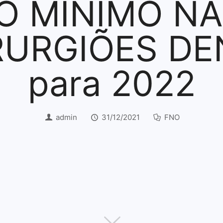
O MÍNIMO N
RURGIÕES DE
para 2022
admin
31/12/2021
FNO